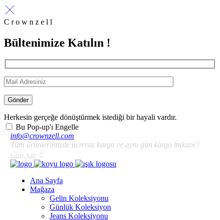
C r o w n z e l l
Bültenimize Katılın !
Gönder
Herkesin gerçeğe dönüştürmek istediği bir hayali vardır.
Bu Pop-up'ı Engelle
info@crownzell.com
Tüm ürünlerimizde ücretsiz kargo ve aynı gün kargo imkanı !
Giriş yap
Ana Sayfa
Mağaza
Gelin Koleksiyonu
Günlük Koleksiyon
Jeans Koleksiyonu