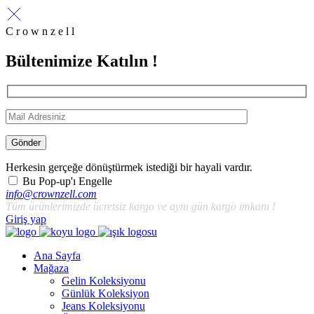
C r o w n z e l l
Bültenimize Katılın !
Gönder
Herkesin gerçeğe dönüştürmek istediği bir hayali vardır.
Bu Pop-up'ı Engelle
info@crownzell.com
Tüm ürünlerimizde ücretsiz kargo ve aynı gün kargo imkanı !
Giriş yap
Ana Sayfa
Mağaza
Gelin Koleksiyonu
Günlük Koleksiyon
Jeans Koleksiyonu