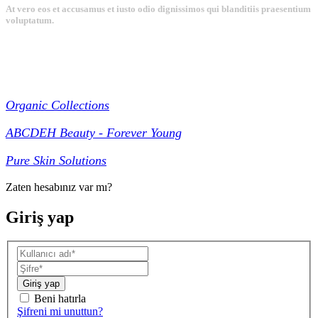
At vero eos et accusamus et iusto odio dignissimos qui blanditiis praesentium
voluptatum.
Collections
Organic Collections
ABCDEH Beauty - Forever Young
Pure Skin Solutions
Zaten hesabınız var mı?
Giriş yap
Giriş yap
Beni hatırla
Şifreni mi unuttun?