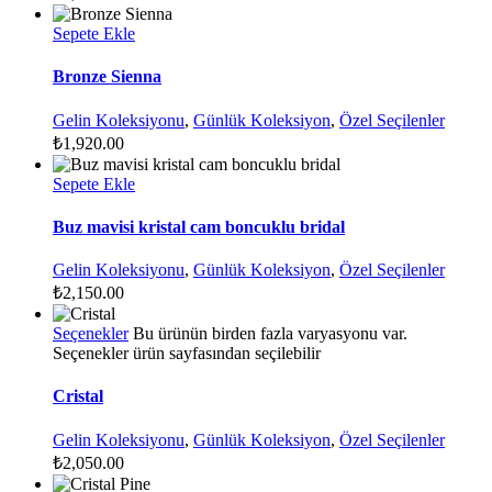
Sepete Ekle
Bronze Sienna
Gelin Koleksiyonu
,
Günlük Koleksiyon
,
Özel Seçilenler
₺
1,920.00
Sepete Ekle
Buz mavisi kristal cam boncuklu bridal
Gelin Koleksiyonu
,
Günlük Koleksiyon
,
Özel Seçilenler
₺
2,150.00
Seçenekler
Bu ürünün birden fazla varyasyonu var.
Seçenekler ürün sayfasından seçilebilir
Cristal
Gelin Koleksiyonu
,
Günlük Koleksiyon
,
Özel Seçilenler
₺
2,050.00