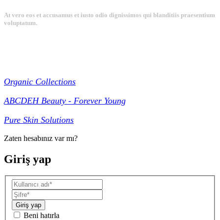
At vero eos et accusamus et iusto odio dignissimos qui blanditiis praesentium
voluptatum.
Collections
Organic Collections
ABCDEH Beauty - Forever Young
Pure Skin Solutions
Zaten hesabınız var mı?
Giriş yap
Giriş yap
Beni hatırla