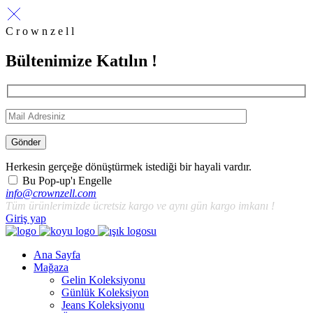
C r o w n z e l l
Bültenimize Katılın !
Gönder
Herkesin gerçeğe dönüştürmek istediği bir hayali vardır.
Bu Pop-up'ı Engelle
info@crownzell.com
Tüm ürünlerimizde ücretsiz kargo ve aynı gün kargo imkanı !
Giriş yap
Ana Sayfa
Mağaza
Gelin Koleksiyonu
Günlük Koleksiyon
Jeans Koleksiyonu