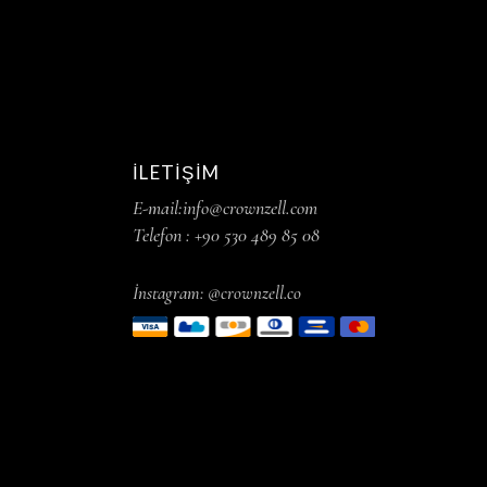
İLETIŞIM
E-mail:info@crownzell.com
Telefon : +90 530 489 85 08
İnstagram: @crownzell.co