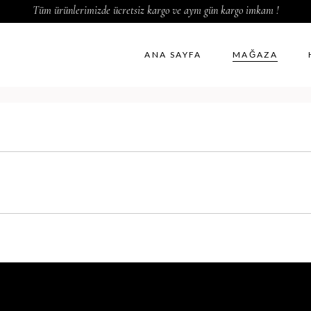
Tüm ürünlerimizde ücretsiz kargo ve aynı gün kargo imkanı !
ANA SAYFA
MAĞAZA