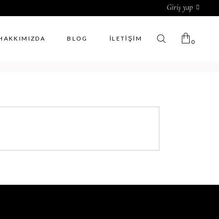
Giriş yap
HAKKIMIZDA
BLOG
İLETIŞIM
0
Sepette ürün yok.