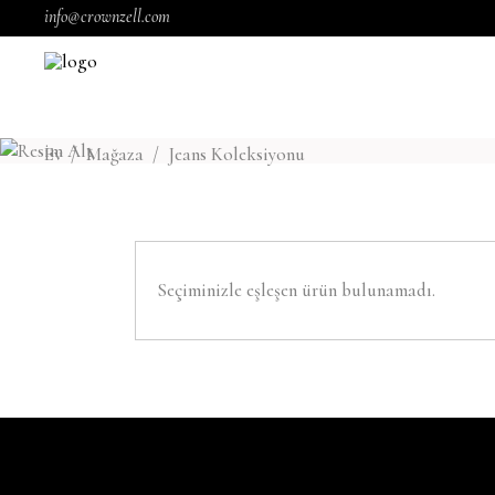
info@crownzell.com
Ev
/
Mağaza
/
Jeans Koleksiyonu
Seçiminizle eşleşen ürün bulunamadı.