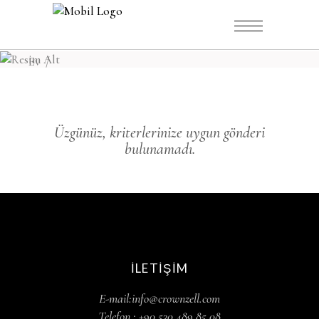
Ev
/
Üzgünüz, kriterlerinize uygun gönderi
bulunamadı.
İLETIŞIM
E-mail:info@crownzell.com
Telefon : +90 530 489 85 08