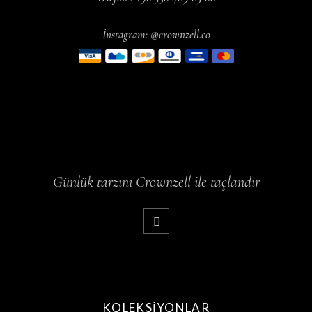
İnstagram: @crownzell.co
Günlük tarzını Crownzell ile taçlandır
KOLEKSIYONLAR