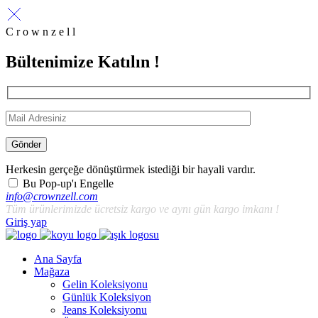
C r o w n z e l l
Bültenimize Katılın !
Gönder
Herkesin gerçeğe dönüştürmek istediği bir hayali vardır.
Bu Pop-up'ı Engelle
info@crownzell.com
Tüm ürünlerimizde ücretsiz kargo ve aynı gün kargo imkanı !
Giriş yap
Ana Sayfa
Mağaza
Gelin Koleksiyonu
Günlük Koleksiyon
Jeans Koleksiyonu