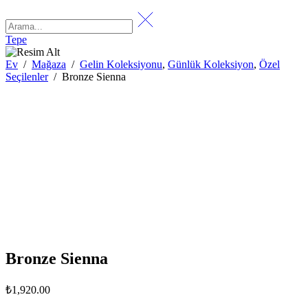
Tepe
Ev
/
Mağaza
/
Gelin Koleksiyonu
,
Günlük Koleksiyon
,
Özel
Seçilenler
/
Bronze Sienna
Bronze Sienna
₺
1,920.00