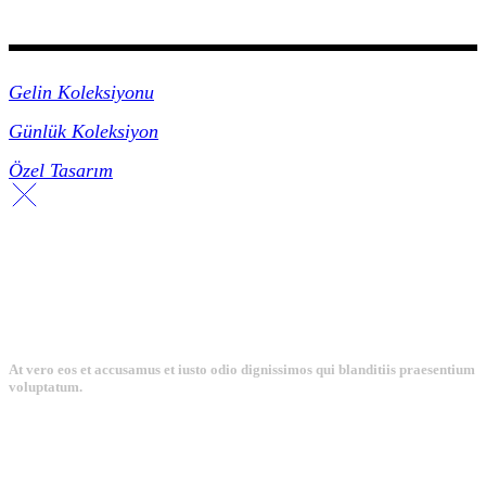
Koleksiyonlar
Gelin Koleksiyonu
Günlük Koleksiyon
Özel Tasarım
At vero eos et accusamus et iusto odio dignissimos qui blanditiis praesentium
voluptatum.
Collections