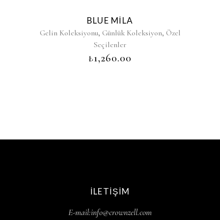
BLUE MILA
,
,
Gelin Koleksiyonu
Günlük Koleksiyon
Özel
Seçilenler
₺
1,260.00
İLETIŞIM
E-mail:info@crownzell.com