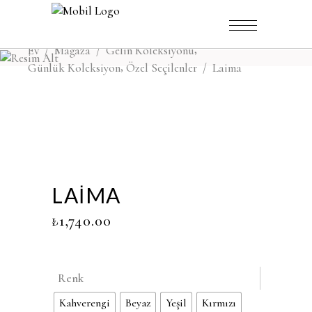
,
Ev
/
Mağaza
/
Gelin Koleksiyonu
,
Günlük Koleksiyon
Özel Seçilenler
/
Laima
LAIMA
₺
1,740.00
Renk
Kahverengi
Beyaz
Yeşil
Kırmızı