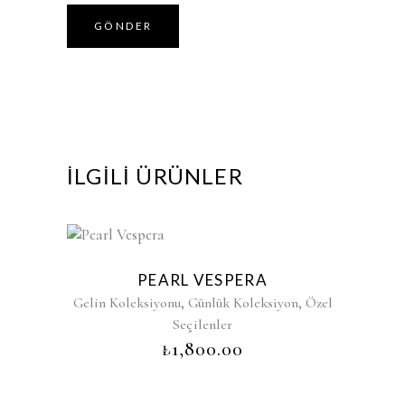
İLGILI ÜRÜNLER
PEARL VESPERA
,
,
Gelin Koleksiyonu
Günlük Koleksiyon
Özel
Seçilenler
₺
1,800.00