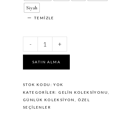
Siyah
TEMIZLE
Laima
-
+
miktar
SATIN ALMA
STOK KODU:
YOK
KATEGORILER:
GELIN KOLEKSIYONU
,
GÜNLÜK KOLEKSIYON
,
ÖZEL
SEÇILENLER