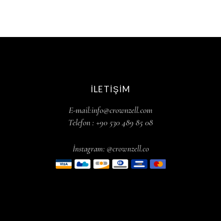
İLETIŞIM
E-mail:info@crownzell.com
Telefon : +90 530 489 85 08
İnstagram: @crownzell.co