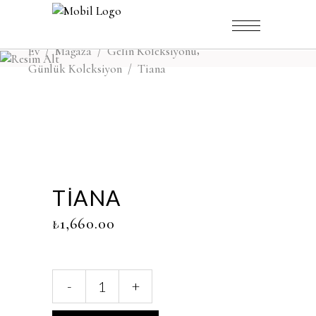
,
Ev
/
Mağaza
/
Gelin Koleksiyonu
Günlük Koleksiyon
/
Tiana
TIANA
₺
1,660.00
Tiana
-
+
miktar