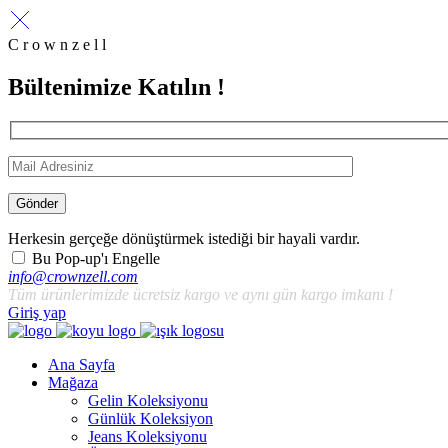
C r o w n z e l l
Bültenimize Katılın !
Gönder
Herkesin gerçeğe dönüştürmek istediği bir hayali vardır.
Bu Pop-up'ı Engelle
info@crownzell.com
Tüm ürünlerimizde ücretsiz kargo ve aynı gün kargo imkanı !
Giriş yap
Ana Sayfa
Mağaza
Gelin Koleksiyonu
Günlük Koleksiyon
Jeans Koleksiyonu