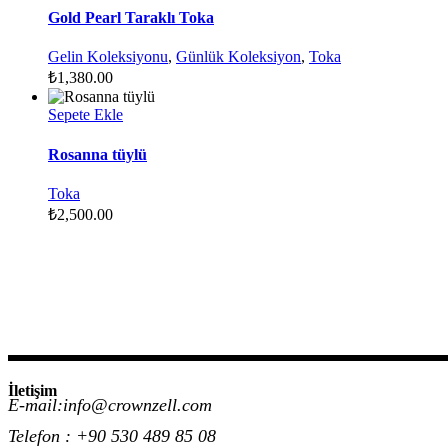
Gold Pearl Taraklı Toka
Gelin Koleksiyonu
,
Günlük Koleksiyon
,
Toka
₺
1,380.00
Sepete Ekle
Rosanna tüylü
Toka
₺
2,500.00
İletişim
E-mail:info@crownzell.com
Telefon : +90 530 489 85 08