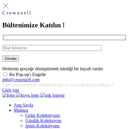
C r o w n z e l l
Bültenimize Katılın !
Gönder
Herkesin gerçeğe dönüştürmek istediği bir hayali vardır.
Bu Pop-up'ı Engelle
info@crownzell.com
Tüm ürünlerimizde ücretsiz kargo ve aynı gün kargo imkanı !
Giriş yap
Ana Sayfa
Mağaza
Gelin Koleksiyonu
Günlük Koleksiyon
Jeans Koleksiyonu