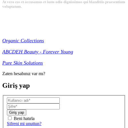
At vero eos et accusamus et iusto odio dignissimos qui blanditiis praesentium
voluptatum.
Collections
Organic Collections
ABCDEH Beauty - Forever Young
Pure Skin Solutions
Zaten hesabınız var mı?
Giriş yap
Giriş yap
Beni hatırla
Şifreni mi unuttun?