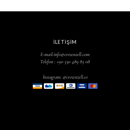
İLETIŞIM
E-mail:info@crownzell.com
Telefon : +90 530 489 85 08
İnstagram: @crownzell.co