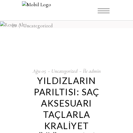
Ev
/
Uncategorized
Ağu
05
Uncategorized
İle
admin
YILDIZLARIN
PARILTISI: SAÇ
AKSESUARI
TAÇLARLA
KRALİYET