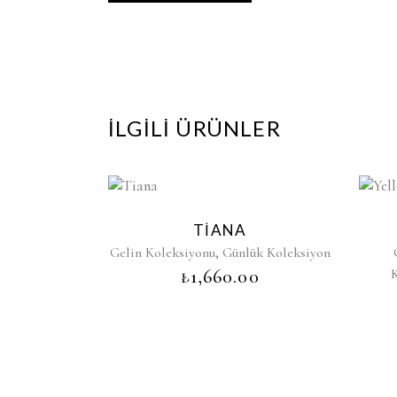
İLGILI ÜRÜNLER
TIANA
,
Gelin Koleksiyonu
Günlük Koleksiyon
₺
1,660.00
K