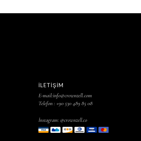
İLETIŞIM
E-mail:info@crownzell.com
Telefon : +90 530 489 85 08
İnstagram: @crownzell.co