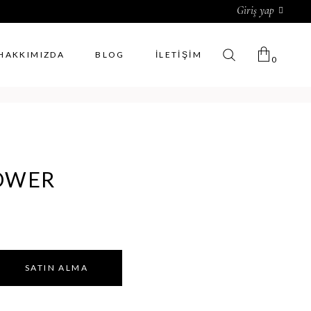
Giriş yap
HAKKIMIZDA
BLOG
İLETIŞIM
0
Sepette ürün yok.
OWER
SATIN ALMA