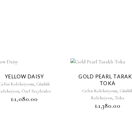
YELLOW DAISY
GOLD PEARL TARAK
TOKA
,
Gelin Koleksiyonu
Günlük
,
,
Gelin Koleksiyonu
Günlü
oleksiyon
Özel Seçilenler
,
Koleksiyon
Toka
₺
1,080.00
₺
1,380.00