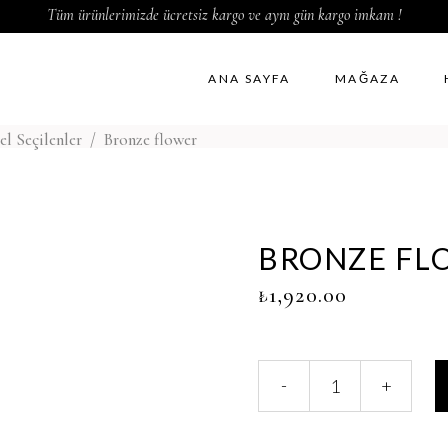
Tüm ürünlerimizde ücretsiz kargo ve aynı gün kargo imkanı !
ANA SAYFA
MAĞAZA
el Seçilenler
/
Bronze flower
BRONZE FL
₺
1,920.00
Bronze
-
+
flower
miktar