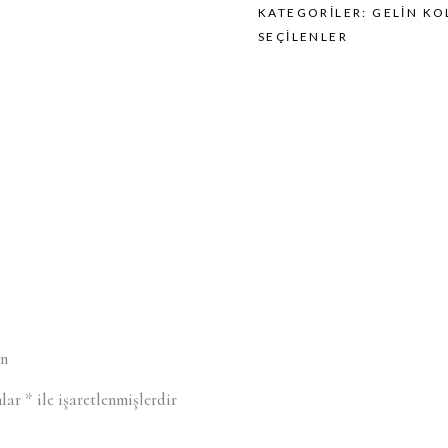
KATEGORILER:
GELIN KO
SEÇILENLER
un
nlar
*
ile işaretlenmişlerdir