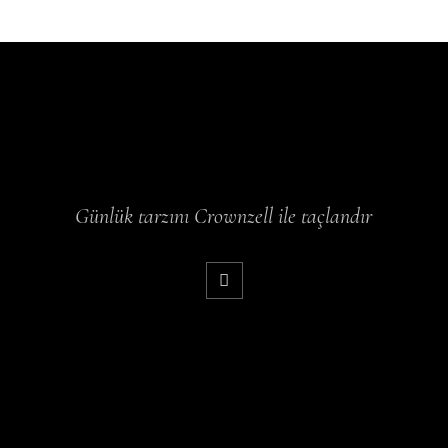
Günlük tarzını Crownzell ile taçlandır