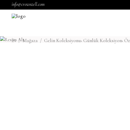
info@crownzell.com
,
,
Ev
/
Mağaza
/
Gelin Koleksiyonu
Günlük Koleksiyon
Öz