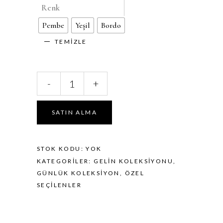
Renk
Pembe
Yeşil
Bordo
TEMIZLE
Twin
-
+
Elena
miktar
SATIN ALMA
STOK KODU:
YOK
KATEGORILER:
GELIN KOLEKSIYONU
,
GÜNLÜK KOLEKSIYON
,
ÖZEL
SEÇILENLER