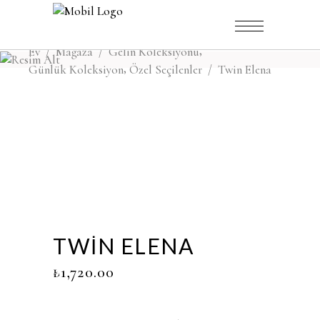
,
Ev
/
Mağaza
/
Gelin Koleksiyonu
,
Günlük Koleksiyon
Özel Seçilenler
/
Twin Elena
TWIN ELENA
₺
1,720.00