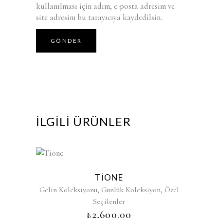
kullanılması için adım, e-posta adresim ve
site adresim bu tarayıcıya kaydedilsin.
İLGILI ÜRÜNLER
TIONE
,
,
Gelin Koleksiyonu
Günlük Koleksiyon
Özel
Seçilenler
₺
2,600.00