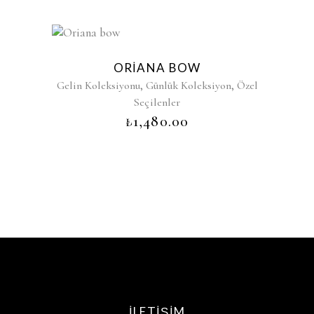
ORIANA BOW
,
,
Gelin Koleksiyonu
Günlük Koleksiyon
Özel
Seçilenler
₺
1,480.00
İLETIŞIM