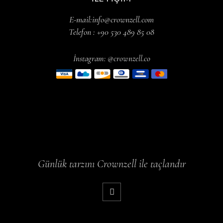
E-mail:info@crownzell.com
Telefon : +90 530 489 85 08
İnstagram: @crownzell.co
Günlük tarzını Crownzell ile taçlandır