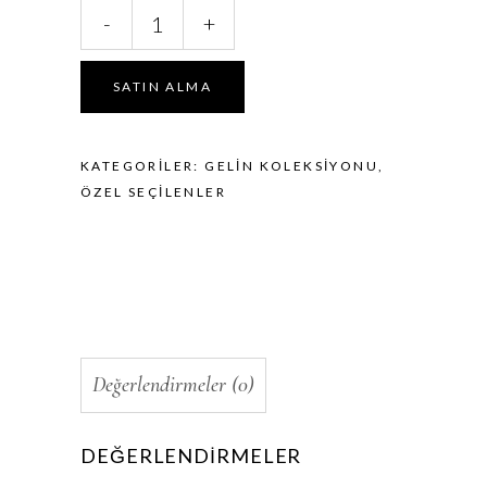
Crystal
-
+
Water
miktar
SATIN ALMA
KATEGORILER:
GELIN KOLEKSIYONU
,
ÖZEL SEÇILENLER
Değerlendirmeler (0)
DEĞERLENDIRMELER