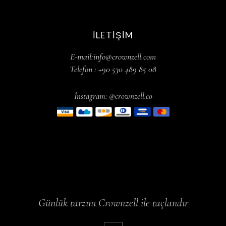
İLETIŞIM
E-mail:info@crownzell.com
Telefon : +90 530 489 85 08
İnstagram: @crownzell.co
Günlük tarzını Crownzell ile taçlandır