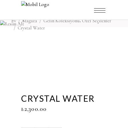
,
Ev
/
Mağaza
/
Gelin Koleksiyonu
Özel Seçilenler
/
Crystal Water
CRYSTAL WATER
₺
2,300.00