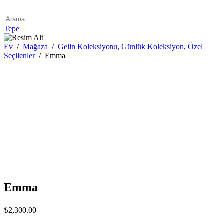
Tepe
Ev
/
Mağaza
/
Gelin Koleksiyonu
,
Günlük Koleksiyon
,
Özel
Seçilenler
/
Emma
Emma
₺
2,300.00