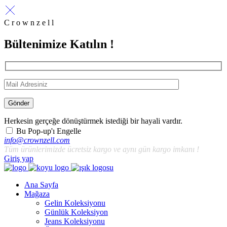
C r o w n z e l l
Bültenimize Katılın !
Gönder
Herkesin gerçeğe dönüştürmek istediği bir hayali vardır.
Bu Pop-up'ı Engelle
info@crownzell.com
Tüm ürünlerimizde ücretsiz kargo ve aynı gün kargo imkanı !
Giriş yap
Ana Sayfa
Mağaza
Gelin Koleksiyonu
Günlük Koleksiyon
Jeans Koleksiyonu