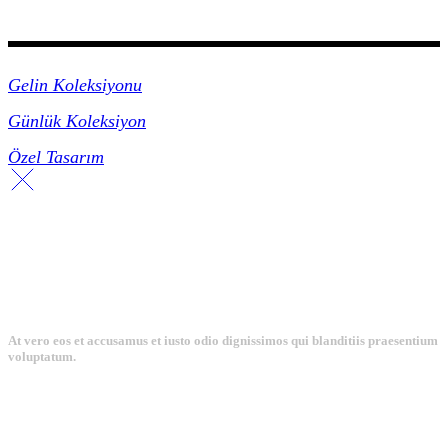
Koleksiyonlar
Gelin Koleksiyonu
Günlük Koleksiyon
Özel Tasarım
At vero eos et accusamus et iusto odio dignissimos qui blanditiis praesentium
voluptatum.
Collections