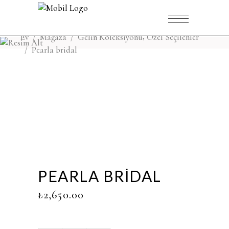
,
Ev
/
Mağaza
/
Gelin Koleksiyonu
Özel Seçilenler
/
Pearla bridal
PEARLA BRIDAL
₺
2,650.00