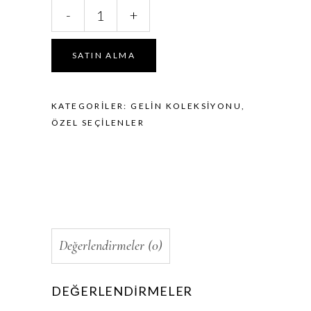
Pearla
-
+
bridal
miktar
SATIN ALMA
KATEGORILER:
GELIN KOLEKSIYONU
,
ÖZEL SEÇILENLER
Değerlendirmeler (0)
DEĞERLENDIRMELER