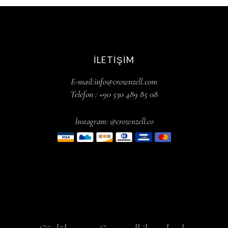
İLETIŞIM
E-mail:info@crownzell.com
Telefon : +90 530 489 85 08
İnstagram: @crownzell.co