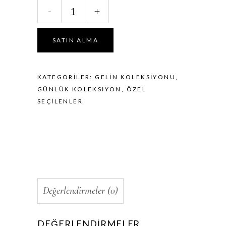
Triple
-
+
bronz
miktar
SATIN ALMA
KATEGORILER:
GELIN KOLEKSIYONU
,
GÜNLÜK KOLEKSIYON
,
ÖZEL
SEÇILENLER
Değerlendirmeler (0)
DEĞERLENDIRMELER