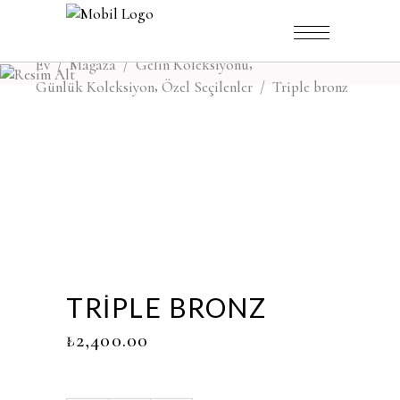
,
Ev
/
Mağaza
/
Gelin Koleksiyonu
,
Günlük Koleksiyon
Özel Seçilenler
/
Triple bronz
TRIPLE BRONZ
₺
2,400.00