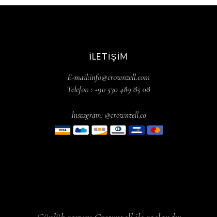
İLETIŞIM
E-mail:info@crownzell.com
Telefon : +90 530 489 85 08
İnstagram: @crownzell.co