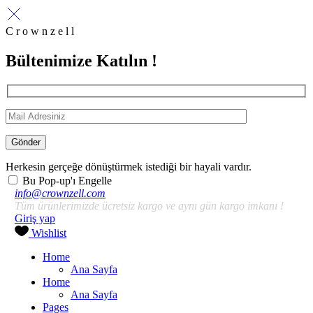
C r o w n z e l l
Bültenimize Katılın !
Gönder
Herkesin gerçeğe dönüştürmek istediği bir hayali vardır.
Bu Pop-up'ı Engelle
info@crownzell.com
Tüm ürünlerimizde ücretsiz kargo ve aynı gün kargo imkanı !
Giriş yap
Wishlist
Home
Ana Sayfa
Home
Ana Sayfa
Pages