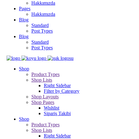
Hakkımızda
Pages
Hakkımızda
Blog
Standard
Post Types
Blog
Standard
Post Types
Shop
Product Types
Shop Lists
Right Sidebar
Filter by Category
Shop Layouts
Shop Pages
Wishlist
Sipariş Takibi
Shop
Product Types
Shop Lists
Right Sidebar