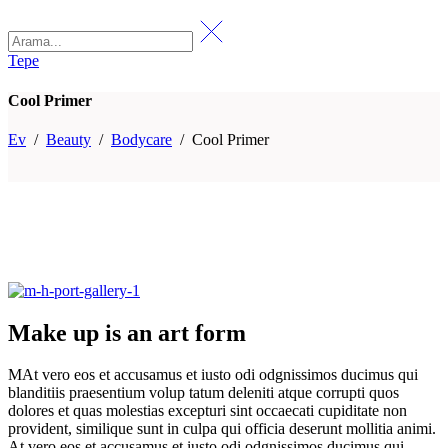
Tepe
Cool Primer
Ev
/
Beauty
/
Bodycare
/
Cool Primer
Make up is an art form
MAt vero eos et accusamus et iusto odi odgnissimos ducimus qui
blanditiis praesentium volup tatum deleniti atque corrupti quos
dolores et quas molestias excepturi sint occaecati cupiditate non
provident, similique sunt in culpa qui officia deserunt mollitia animi.
At vero eos et accusamus et iusto odi odgnissimos ducimus qui