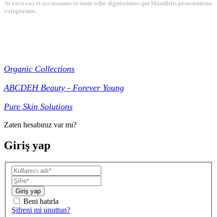
At vero eos et accusamus et iusto odio dignissimos qui blanditiis praesentium
voluptatum.
Collections
Organic Collections
ABCDEH Beauty - Forever Young
Pure Skin Solutions
Zaten hesabınız var mı?
Giriş yap
Giriş yap
Beni hatırla
Şifreni mi unuttun?