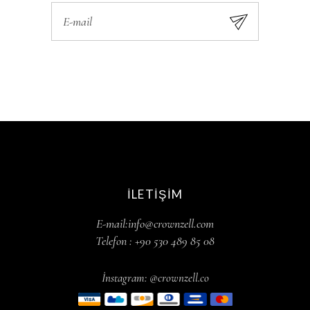
İLETIŞIM
E-mail:info@crownzell.com
Telefon : +90 530 489 85 08
İnstagram: @crownzell.co