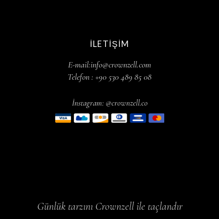
İLETIŞIM
E-mail:info@crownzell.com
Telefon : +90 530 489 85 08
İnstagram: @crownzell.co
Günlük tarzını Crownzell ile taçlandır