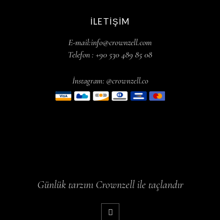
İLETIŞIM
E-mail:info@crownzell.com
Telefon : +90 530 489 85 08
İnstagram: @crownzell.co
Günlük tarzını Crownzell ile taçlandır