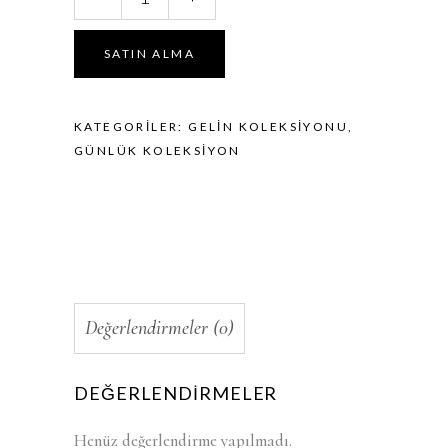
Gold
Kristal
Taş
SATIN ALMA
Detaylı
Taç
miktar
KATEGORILER:
GELIN KOLEKSIYONU
,
GÜNLÜK KOLEKSIYON
Değerlendirmeler (0)
DEĞERLENDIRMELER
Henüz değerlendirme yapılmadı.