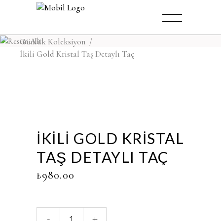
,
Ev
/
Mağaza
/
Gelin Koleksiyonu
Günlük Koleksiyon
/
İkili Gold Kristal Taş Detaylı Taç
İKILI GOLD KRISTAL
TAŞ DETAYLI TAÇ
₺
980.00
İkili
-
+