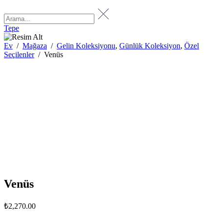
Tepe
Ev
/
Mağaza
/
Gelin Koleksiyonu
,
Günlük Koleksiyon
,
Özel
Seçilenler
/
Venüs
Venüs
₺
2,270.00