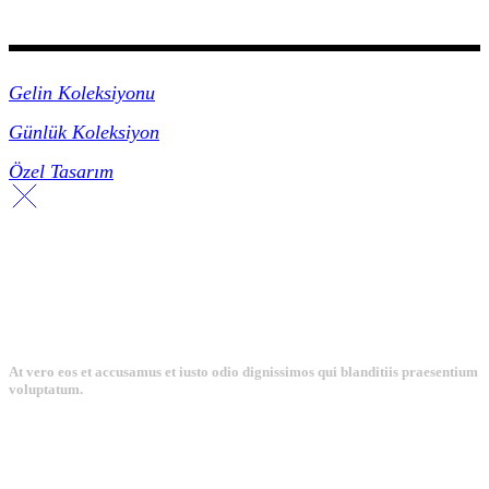
Koleksiyonlar
Gelin Koleksiyonu
Günlük Koleksiyon
Özel Tasarım
At vero eos et accusamus et iusto odio dignissimos qui blanditiis praesentium
voluptatum.
Collections