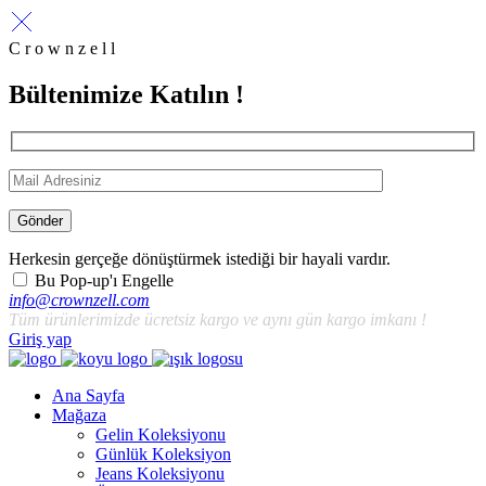
C r o w n z e l l
Bültenimize Katılın !
Gönder
Herkesin gerçeğe dönüştürmek istediği bir hayali vardır.
Bu Pop-up'ı Engelle
info@crownzell.com
Tüm ürünlerimizde ücretsiz kargo ve aynı gün kargo imkanı !
Giriş yap
Ana Sayfa
Mağaza
Gelin Koleksiyonu
Günlük Koleksiyon
Jeans Koleksiyonu